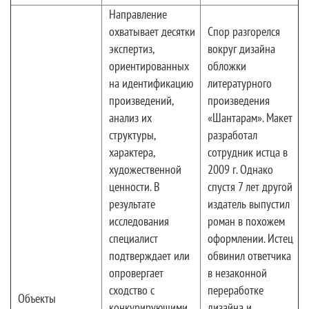
Направление
охватывает десятки
Спор разгорелся
экспертиз,
вокруг дизайна
ориентированных
обложки
на идентификацию
литературного
произведений,
произведения
анализ их
«Шантарам». Макет
структуры,
разработал
характера,
сотрудник истца в
художественной
2009 г. Однако
ценности. В
спустя 7 лет другой
результате
издатель выпустил
исследования
роман в похожем
специалист
оформлении. Истец
подтверждает или
обвинил ответчика
опровергает
в незаконной
сходство с
переработке
Объекты
конкурирующими
дизайна и