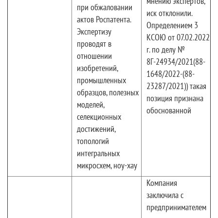
мнению экспертов,
при обжаловании
иск отклонили.
актов Роспатента.
Определением 3
Экспертизу
КСОЮ от 07.02.2022
проводят в
г. по делу №
отношении
8Г-24934/2021(88-
изобретений,
1648/2022-(88-
промышленных
23287/2021)) такая
образцов, полезных
позиция признана
моделей,
обоснованной
селекционных
достижений,
топологий
интегральных
микросхем, ноу-хау
Компания
заключила с
предпринимателем