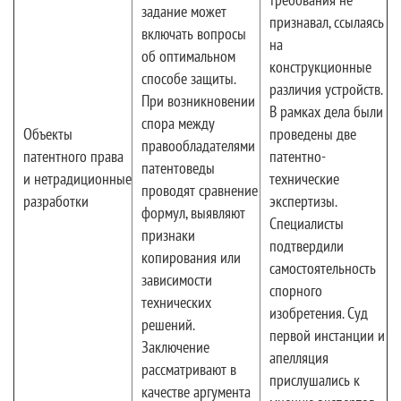
задание может
признавал, ссылаясь
включать вопросы
на
об оптимальном
конструкционные
способе защиты.
различия устройств.
При возникновении
В рамках дела были
спора между
Объекты
проведены две
правообладателями
патентного права
патентно-
патентоведы
и нетрадиционные
технические
проводят сравнение
разработки
экспертизы.
формул, выявляют
Специалисты
признаки
подтвердили
копирования или
самостоятельность
зависимости
спорного
технических
изобретения. Суд
решений.
первой инстанции и
Заключение
апелляция
рассматривают в
прислушались к
качестве аргумента