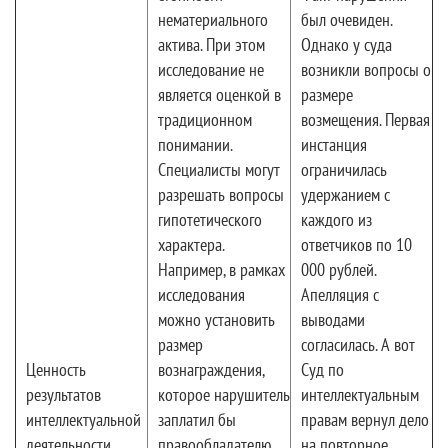
нематериального
был очевиден.
актива. При этом
Однако у суда
исследование не
возникли вопросы о
является оценкой в
размере
традиционном
возмещения. Первая
понимании.
инстанция
Специалисты могут
ограничилась
разрешать вопросы
удержанием с
гипотетического
каждого из
характера.
ответчиков по 10
Например, в рамках
000 рублей.
исследования
Апелляция с
можно установить
выводами
размер
согласилась. А вот
Ценность
вознаграждения,
Суд по
результатов
которое нарушитель
интеллектуальным
интеллектуальной
заплатил бы
правам вернул дело
деятельности
правообладателю
на повторное