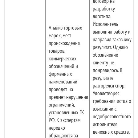
договор на
разработку
логотипа.
Исполнитель
Анализ торговых
выполнил работу и
марок, мест
направил заказчику
происхождения
результат. Однако
товаров,
обозначение
коммерческих
клиенту не
обозначений и
понравилось. В
фирменных
результате
наименований
разгорелся спор.
проводят на
Удовлетворяя
предмет нарушения
требования истца о
ограничений,
взыскании с
установленных ГК
недобросовестного
РФ. К экспертам
исполнителя
нередко
денежных средств,
обращаются за