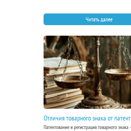
получают архитектурные произведения, объе
градостроительства, садово-паркового искусст
прочие произведения инженерной науки, вы
Читать далее
том числе в виде чертежей, изображений, маке
значит, что у разработчика проектной докуме
типовых проектов со стандартизированными 
тоже есть права, которые можно и нужно защ
Отличия товарного знака от патен
Патентование и регистрация товарного знака 