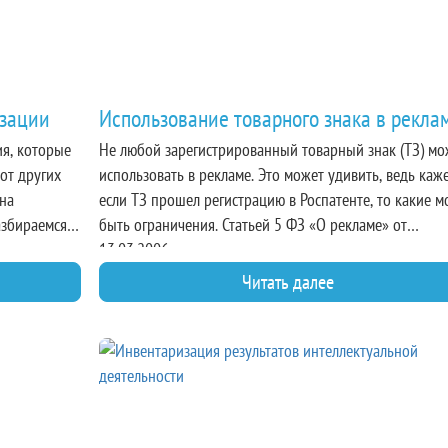
изации
Использование товарного знака в рекла
ия, которые
Не любой зарегистрированный товарный знак (ТЗ) м
от других
использовать в рекламе. Это может удивить, ведь каже
на
если ТЗ прошел регистрацию в Роспатенте, то какие м
азбираемся,
быть ограничения. Статьей 5 ФЗ «О рекламе» от
13.03.2006 предусмотрен ряд случаев, когда рекламу
признают недобросовестной или недостоверной.
Читать далее
Встречается много кейсов, когда рекламная кампания
признается таковой из-за некорректного использован
ней своего или чужого ТЗ.