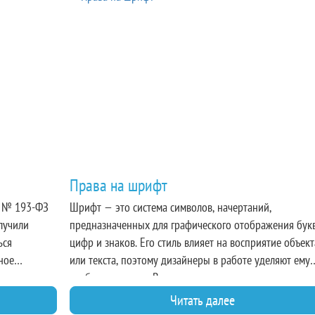
Права на шрифт
а № 193-ФЗ
Шрифт — это система символов, начертаний,
олучили
предназначенных для графического отображения букв
ься
цифр и знаков. Его стиль влияет на восприятие объект
ное
или текста, поэтому дизайнеры в работе уделяют ему
ческую
особое внимание. В то же время вопросы, как
, но и
использовать его законно, как грамотно оформить на 
Читать далее
права, до сих пор остаются дискуссионными.