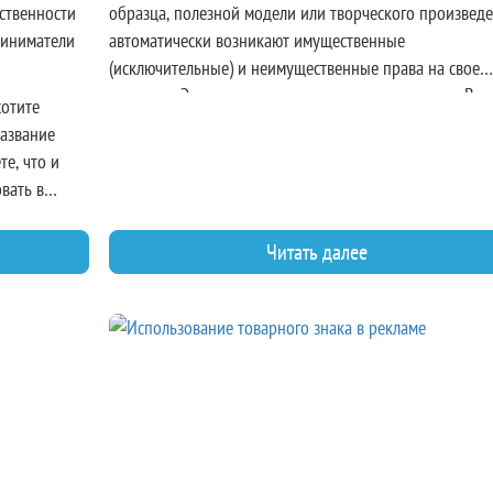
ственности
образца, полезной модели или творческого произвед
риниматели
автоматически возникают имущественные
(исключительные) и неимущественные права на свое
создание. Эти два вида прав охраняются законом. В э
хотите
статье расскажем, как третьи лица могут нарушать ва
название
интеллектуальные права, и поделимся стратегией, как
те, что и
эффективно отстаивать свои интересы.
вать в
удет
. Давайте
Читать далее