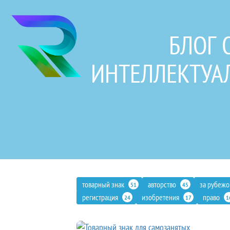
БЛОГ 
ИНТЕЛЛЕКТУА
товарный знак
авторство
за рубеж
51
45
регистрация
изобретения
право
24
17
1