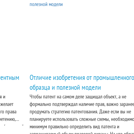
тентным
Отличие изобретения от промышленног
образца и полезной модели
я и
Чтобы патент на самом деле защищал объект, а не
 желает
формально подтверждал наличие прав, важно заране
го права
продумать стратегию патентования. Даже если вы не
ретению,
планируете использовать сложные схемы, необходимо
у / полезной
минимум правильно определить вид патента и
а.
запрашиваемый объем правовой охраны. На что обра