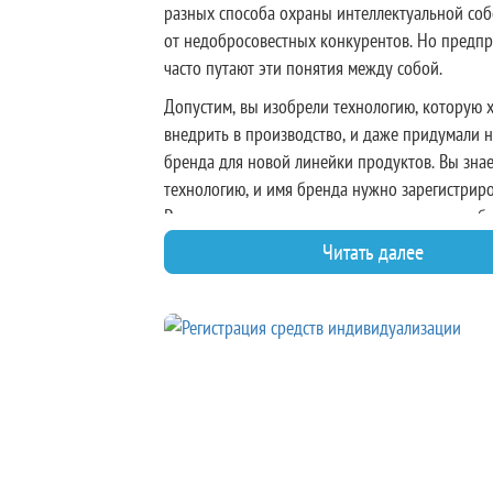
разных способа охраны интеллектуальной соб
от недобросовестных конкурентов. Но предп
часто путают эти понятия между собой.
Допустим, вы изобрели технологию, которую 
внедрить в производство, и даже придумали 
бренда для новой линейки продуктов. Вы знае
технологию, и имя бренда нужно зарегистриро
Роспатенте, только не уверены, что из этого б
защищено товарным знаком, а что – патентом
Читать далее
разбираться.