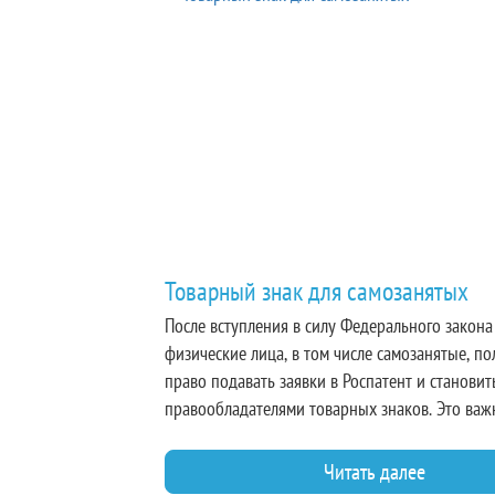
Товарный знак для самозанятых
После вступления в силу Федерального закон
физические лица, в том числе самозанятые, п
право подавать заявки в Роспатент и становит
правообладателями товарных знаков. Это важ
изменение: государство признало, что коммер
ценность может создавать не только компания
Читать далее
отдельный человек.