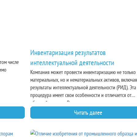
Инвентаризация результатов
интеллектуальной деятельности
 том числе
димо
Компания может провести инвентаризацию не только
материальных, но и нематериальных активов, включая
результаты интеллектуальной деятельности (РИД). Эта
процедура имеет свои особенности и отличается от
обычной ревизии. Рассмотрим, что такое инвентариза
РИД, для чего она необходима и как проводится.
Читать далее