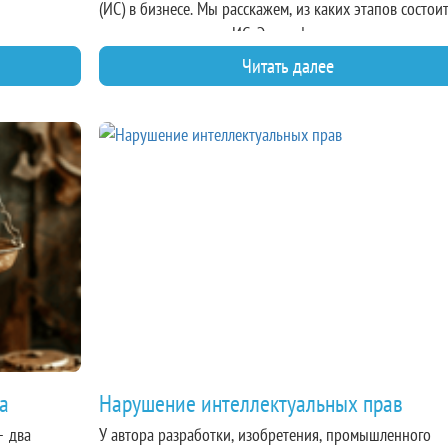
кты
(ИС) в бизнесе. Мы расскажем, из каких этапов состои
ва, а также
процесс управления ИС. Эта информация поможет ва
раженные в
найти собственные способы плодотворного распоряж
Читать далее
тов. Это
интеллектуальными ресурсами в рамках вашей компан
нтации,
чтобы максимизировать прибыль.
элементами,
ищать.
та
Нарушение интеллектуальных прав
– два
У автора разработки, изобретения, промышленного