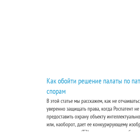
Как обойти решение палаты по па
спорам
В этой статье мы расскажем, как не отчаиватьс
уверенно защищать права, когда Роспатент не
предоставить охрану объекту интеллектуально
или, наоборот, дает ее конкурирующему изоб
товарному знаку (ТЗ), промышленному образц
модели, чем нарушает интересы вашего бизнес