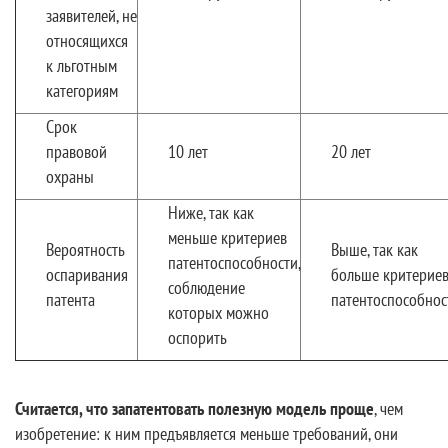
заявителей, не
относящихся
к льготным
категориям
Срок
правовой
10 лет
20 лет
охраны
Ниже, так как
меньше критериев
Вероятность
Выше, так как
патентоспособности,
оспаривания
больше критерие
соблюдение
патента
патентоспособнос
которых можно
оспорить
Считается, что запатентовать полезную модель проще
, чем
изобретение: к ним предъявляется меньше требований, они