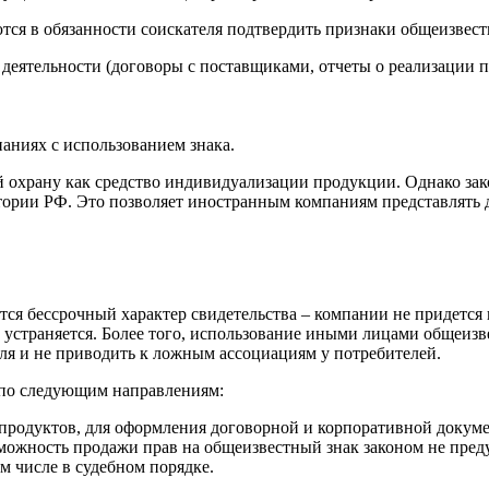
ся в обязанности соискателя подтвердить признаки общеизвестн
деятельности (договоры с поставщиками, отчеты о реализации пр
аниях с использованием знака.
 охрану как средство индивидуализации продукции. Однако зако
тории РФ. Это позволяет иностранным компаниям представлять 
я бессрочный характер свидетельства – компании не придется к
 устраняется. Более того, использование иными лицами общеиз
ля и не приводить к ложным ассоциациям у потребителей.
а по следующим направлениям:
родуктов, для оформления договорной и корпоративной докумен
можность продажи прав на общеизвестный знак законом не пред
 числе в судебном порядке.