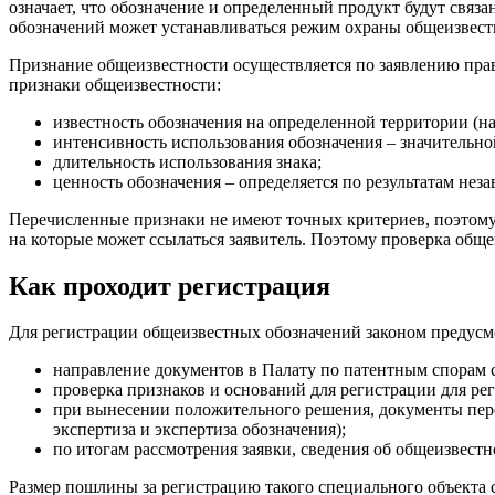
означает, что обозначение и определенный продукт будут свя
обозначений может устанавливаться режим охраны общеизвестн
Признание общеизвестности осуществляется по заявлению пра
признаки общеизвестности:
известность обозначения на определенной территории (н
интенсивность использования обозначения – значительно
длительность использования знака;
ценность обозначения – определяется по результатам нез
Перечисленные признаки не имеют точных критериев, поэтому 
на которые может ссылаться заявитель. Поэтому проверка общ
Как проходит регистрация
Для регистрации общеизвестных обозначений законом предусмо
направление документов в Палату по патентным спорам 
проверка признаков и оснований для регистрации для рег
при вынесении положительного решения, документы перед
экспертиза и экспертиза обозначения);
по итогам рассмотрения заявки, сведения об общеизвестно
Размер пошлины за регистрацию такого специального объекта 