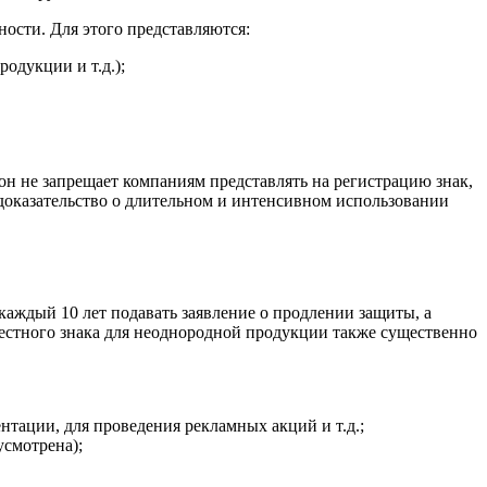
ости. Для этого представляются:
одукции и т.д.);
н не запрещает компаниям представлять на регистрацию знак,
доказательство о длительном и интенсивном использовании
аждый 10 лет подавать заявление о продлении защиты, а
вестного знака для неоднородной продукции также существенно
тации, для проведения рекламных акций и т.д.;
усмотрена);