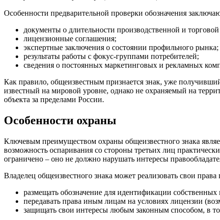
Особенности предварительной проверки обозначения заключают
документы о длительности производственной и торговой 
лицензионные соглашения;
экспертные заключения о состоянии профильного рынка;
результаты работы с фокус-группами потребителей;
сведения о постоянных маркетинговых и рекламных комп
Как правило, общеизвестным признается знак, уже получивший
известный на мировой уровне, однако не охраняемый на терри
объекта за пределами России.
Особенности охраны
Ключевым преимуществом охраны общеизвестного знака являетс
возможность оспаривания со стороны третьих лиц практически
ограничено – оно не должно нарушать интересы правообладате
Владелец общеизвестного знака может реализовать свои прав
размещать обозначение для идентификации собственных п
передавать права иным лицам на условиях лицензии (воз
защищать свои интересы любым законным способом, в том