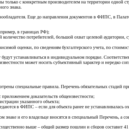
заны только с конкретным производителем на территории одной 
ого знака.
вообладателя. Еще до направления документов в ФИПС, в Палат
апример, в границах РФ);
й количество потребителей, большой охват целевой аудитории,
ависимой оценки, по сведениям бухгалтерского учета, по стоимо
будут устанавливаться в индивидуальном порядке. Соответствен
еизвестности может носить субъективный характер и нередко со
трены специальные правила. Перечень обязательных стадий при
с приложением доказательств общеизвестности;
истрации указанного объекта;
аются в ФИПС – если для объекта ранее не устанавливалась ох
м знаке и его владельце вносятся в специальный Перечень, а со
существенно выше – общий размер пошлин и сборов составит 41 